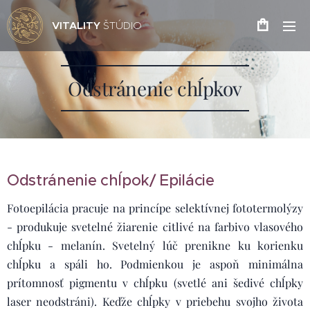
VITALITY
ŠTÚDIO
Odstránenie chĺpkov
Odstránenie chĺpok/ Epilácie
Fotoepilácia pracuje na princípe selektívnej fototermolýzy
- produkuje svetelné žiarenie citlivé na farbivo vlasového
chĺpku - melanín. Svetelný lúč prenikne ku korienku
chĺpku a spáli ho. Podmienkou je aspoň minimálna
prítomnosť pigmentu v chĺpku (svetlé ani šedivé chĺpky
laser neodstráni). Keďže chĺpky v priebehu svojho života