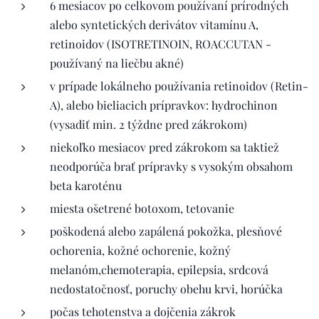
6 mesiacov po celkovom používaní prírodných
alebo syntetických derivátov vitamínu A,
retinoidov (ISOTRETINOIN, ROACCUTAN -
používaný na liečbu akné)
v prípade lokálneho používania retinoidov (Retin-
A), alebo bieliacich prípravkov: hydrochinon
(vysadiť min. 2 týždne pred zákrokom)
niekoľko mesiacov pred zákrokom sa taktiež
neodporúča brať prípravky s vysokým obsahom
beta karoténu
miesta ošetrené botoxom, tetovanie
poškodená alebo zapálená pokožka, plesňové
ochorenia, kožné ochorenie, kožný
melanóm,chemoterapia, epilepsia, srdcová
nedostatočnosť, poruchy obehu krvi, horúčka
počas tehotenstva a dojčenia zákrok