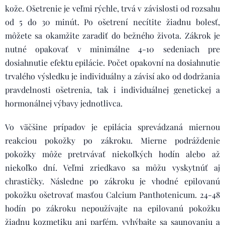
kože. Ošetrenie je veľmi rýchle, trvá v závislosti od rozsahu
od 5 do 30 minút. Po ošetrení necítite žiadnu bolesť,
môžete sa okamžite zaradiť do bežného života. Zákrok je
nutné opakovať v minimálne 4-10 sedeniach pre
dosiahnutie efektu epilácie. Počet opakovní na dosiahnutie
trvalého výsledku je individuálny a závisí ako od dodržania
pravdelnosti ošetrenia, tak i individuálnej genetickej a
hormonálnej výbavy jednotlivca.
Vo väčšine prípadov je epilácia sprevádzaná miernou
reakciou pokožky po zákroku. Mierne podráždenie
pokožky môže pretrvávať niekoľkých hodín alebo až
niekoľko dní. Veľmi zriedkavo sa môžu vyskytnúť aj
chrastičky. Následne po zákroku je vhodné epilovanú
pokožku ošetrovať masťou Calcium Panthotenicum. 24-48
hodín po zákroku nepoužívajte na epilovanú pokožku
žiadnu kozmetiku ani parfém, vyhýbajte sa saunovaniu a