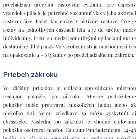
prechádzajú určitými rastovými cyklami, pre úspešný
výsledok epilácie je potrebné zasiahnuť vlas v jeho aktívnej
rastovej fáze. Počet korienkov v aktívnej rastovej fáze je
rôzny na jednotlivých častiach tela a je do určitej miery
individuálny. Preto sú medzi jednotlivými epiláciami nutné
dostatočne dlhé pauzy. Vo všeobecnosti je najvhodnejší čas
na opakovanie 4 - 6 týždňov po predchádzajúcom zákroku.
Priebeh zákroku
Vo väčšine prípadov je epilácia sprevádzaná miernou
reakciou pokožky po zákroku. Mierne podráždenie
pokožky môže pretrvávať niekoľkých hodín alebo až
niekoľko dní. Veľmi zriedkavo sa môžu vyskytnúť aj
chrastičky. Následne po zákroku je vhodné epilovanú
pokožku ošetrovať masťou Calcium Panthotenicum. 24-48
hodín po zákroku nepoužívajte na epilovanú pokožku