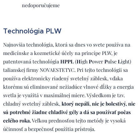
nedoporučujeme
Technológia PLW
Najnovšia technológia, ktorá sa dnes vo svete používa na
medicínske a kozmetické účely na princípe PLW, je
patentovaná technológia
HPPL
(
H
igh
P
ower
P
ulse
L
ight)
talianskej firmy NOVAESTETYC. Pri tejto technológii sa
používa elektronicky riadený svetelný záblesk, vďaka
ktorému sú eliminované nežiadúce vlnové dĺžky a energia
svetla je využitá v maximálnej miere. Výsledkom je tzv.
chladný svetelný záblesk,
ktorý nepáli, nie je bolestivý, nie
sú potrebné žiadne chladivé gély a dá sa používať počas
celého roka.
Veľkou prednosťou tejto metódy je vysoká
účinnosť a bezpečnosť použitia prístroja.