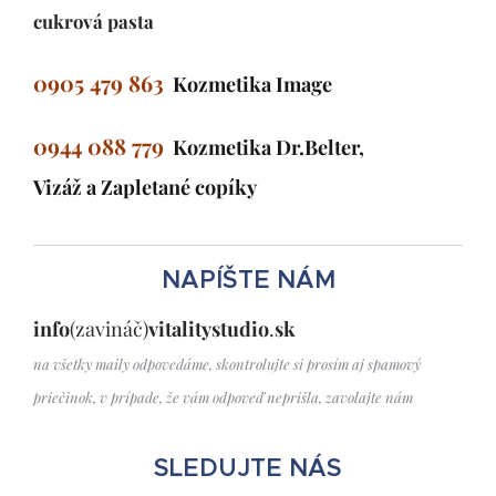
cukrová pasta
0905 479 863
Kozmetika Image
0944 088 779
Kozmetika Dr.Belter,
Vizáž a Zapletané copíky
NAPÍŠTE NÁM
info
(zavináč)
vitalitystudio
.
sk
na všetky maily odpovedáme, skontrolujte si prosím
aj spamový
priečinok, v prípade, že vám odpoveď neprišla, zavolajte nám
SLEDUJTE NÁS