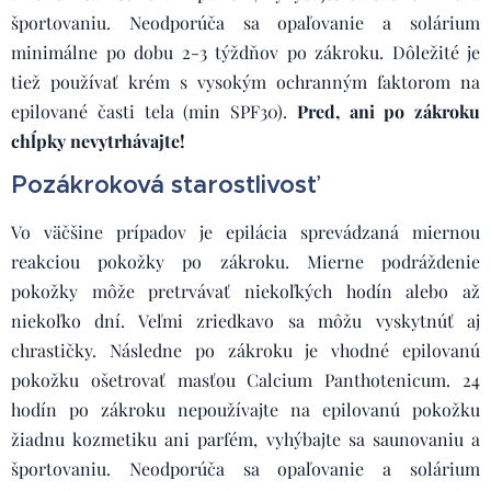
športovaniu. Neodporúča sa opaľovanie a solárium
minimálne po dobu 2-3 týždňov po zákroku. Dôležité je
tiež používať krém s vysokým ochranným faktorom na
epilované časti tela (min SPF30).
Pred, ani po zákroku
chĺpky nevytrhávajte!
Pozákroková starostlivosť
Vo väčšine prípadov je epilácia sprevádzaná miernou
reakciou pokožky po zákroku. Mierne podráždenie
pokožky môže pretrvávať niekoľkých hodín alebo až
niekoľko dní. Veľmi zriedkavo sa môžu vyskytnúť aj
chrastičky. Následne po zákroku je vhodné epilovanú
pokožku ošetrovať masťou Calcium Panthotenicum. 24
hodín po zákroku nepoužívajte na epilovanú pokožku
žiadnu kozmetiku ani parfém, vyhýbajte sa saunovaniu a
športovaniu. Neodporúča sa opaľovanie a solárium