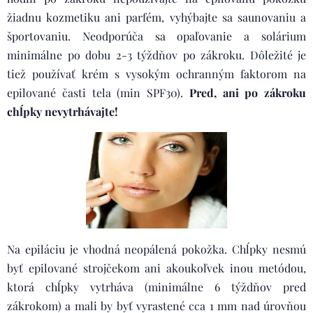
žiadnu kozmetiku ani parfém, vyhýbajte sa saunovaniu a
športovaniu. Neodporúča sa opaľovanie a solárium
minimálne po dobu 2-3 týždňov po zákroku. Dôležité je
tiež používať krém s vysokým ochranným faktorom na
epilované časti tela (min SPF30).
Pred, ani po zákroku
chĺpky nevytrhávajte!
Na epiláciu je vhodná neopálená pokožka. Chĺpky nesmú
byť epilované strojčekom ani akoukoľvek inou metódou,
ktorá chĺpky vytrháva (minimálne 6 týždňov pred
zákrokom) a mali by byť vyrastené cca 1 mm nad úrovňou