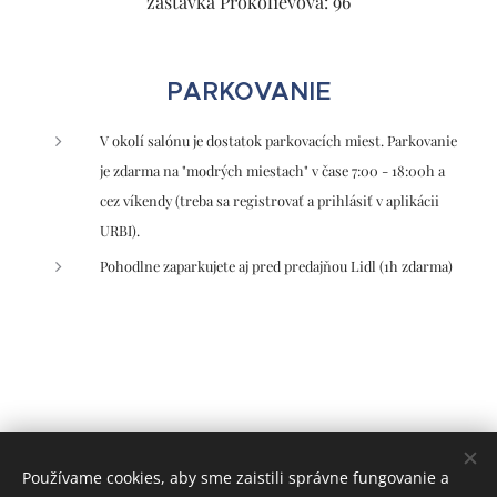
zastávka Prokofievova: 96
PARKOVANIE
V okolí salónu je dostatok parkovacích miest. Parkovanie
je zdarma na "modrých miestach" v čase 7:00 - 18:00h a
cez víkendy (treba sa registrovať a prihlásiť v aplikácii
URBI).
Pohodlne zaparkujete aj pred predajňou Lidl (1h zdarma)
Používame cookies, aby sme zaistili správne fungovanie a