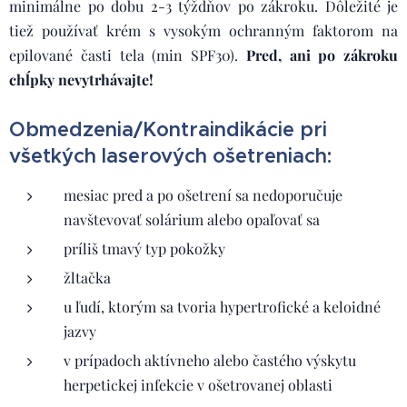
minimálne po dobu 2-3 týždňov po zákroku. Dôležité je
tiež používať krém s vysokým ochranným faktorom na
epilované časti tela (min SPF30).
Pred, ani po zákroku
chĺpky nevytrhávajte!
Obmedzenia/Kontraindikácie pri
všetkých laserových ošetreniach:
mesiac pred a po ošetrení sa nedoporučuje
navštevovať solárium alebo opaľovať sa
príliš tmavý typ pokožky
žltačka
u ľudí, ktorým sa tvoria hypertrofické a keloidné
jazvy
v prípadoch aktívneho alebo častého výskytu
herpetickej infekcie v ošetrovanej oblasti