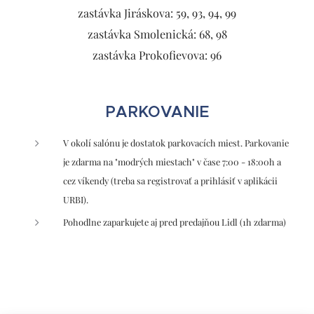
zastávka Jiráskova: 59, 93, 94, 99
zastávka Smolenická: 68, 98
zastávka Prokofievova: 96
PARKOVANIE
V okolí salónu je dostatok parkovacích miest. Parkovanie
je zdarma na "modrých miestach" v čase 7:00 - 18:00h a
cez víkendy (treba sa registrovať a prihlásiť v aplikácii
URBI).
Pohodlne zaparkujete aj pred predajňou Lidl (1h zdarma)