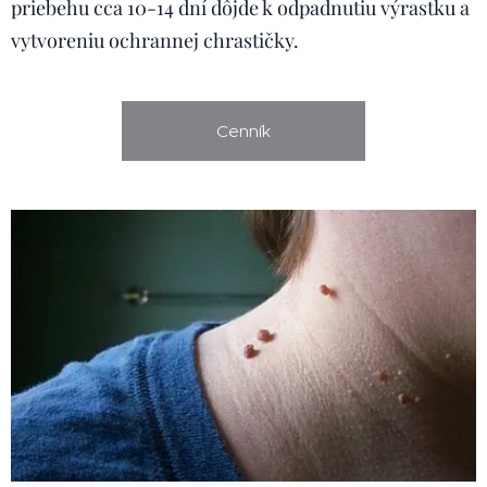
priebehu cca 10-14 dní dôjde k odpadnutiu výrastku a
vytvoreniu ochrannej chrastičky.
Cenník