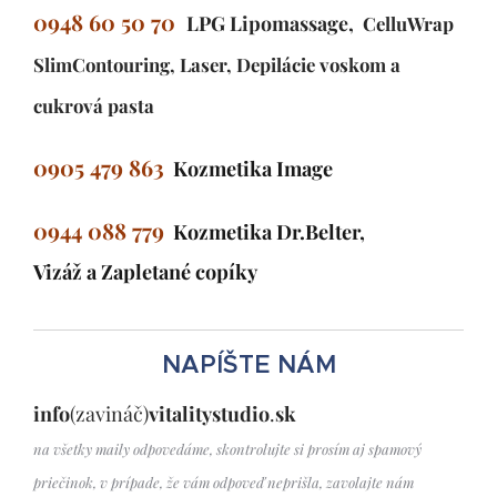
0948 60 50 70
LPG Lipomassage,
CelluWrap
SlimContouring, Laser
, Depilácie voskom a
cukrová pasta
0905 479 863
Kozmetika Image
0944 088 779
Kozmetika Dr.Belter,
Vizáž a Zapletané copíky
NAPÍŠTE NÁM
info
(zavináč)
vitalitystudio
.
sk
na všetky maily odpovedáme, skontrolujte si prosím
aj spamový
priečinok, v prípade, že vám odpoveď neprišla, zavolajte nám