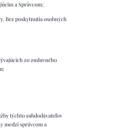
ujúcim a Správcom;
y. Bez poskytnutia osobných
lývajúcich zo zmluvného
u;
užby týchto subdodávateľov
ky medzi správcom a