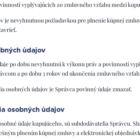
ovinností vyplývajúcich zo zmluvného vzťahu medzi kup
v je nevyhnutnou požiadavkou pre plnenie kúpnej zmluv
avrieť.
bných údajov
aje po dobu nevyhnutnú k výkonu práv a povinností vyp
ávcom a po dobu 3 rokov od ukončenia zmluvného vzťah
ia osobných údajov je Správca povinný údaje zmazať.
lia osobných údajov
 osobné údaje kupujúceho, sú subdodávatelia Správcu. Sl
ešným plnením kúpnej zmluvy a elektronickej objednáv