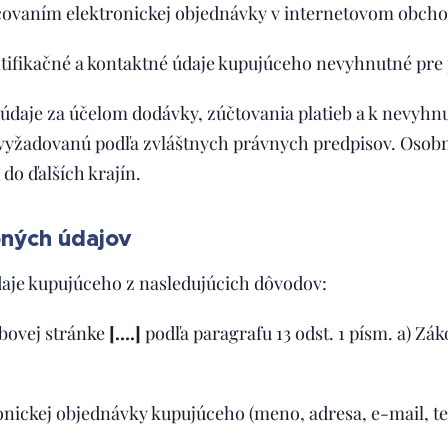
covaním elektronickej objednávky v internetovom obch
tifikačné a kontaktné údaje kupujúceho nevyhnutné pre
údaje za účelom dodávky, zúčtovania platieb a k nevyhn
yžadovanú podľa zvláštnych právnych predpisov. Osob
do ďalších krajín.
bných údajov
aje kupujúceho z nasledujúcich dôvodov:
bovej stránke
[….]
podľa paragrafu 13 odst. 1 písm. a) Zá
nickej objednávky kupujúceho (meno, adresa, e-mail, tel