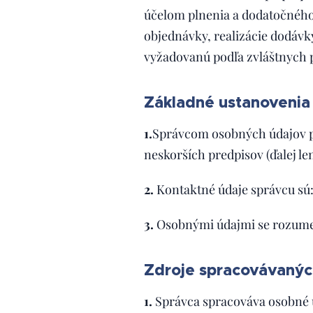
účelom plnenia a dodatočného
objednávky, realizácie dodáv
vyžadovanú podľa zvláštnych 
Základné ustanovenia
1.
Správcom osobných údajov po
neskorších predpisov (ďalej le
2.
Kontaktné údaje správcu sú:
3.
Osobnými údajmi se rozumejú
Zdroje spracovávanýc
1.
Správca spracováva osobné ú