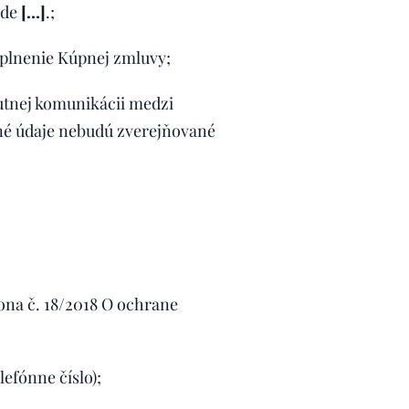
ode
[…]
.;
 plnenie Kúpnej zmluvy;
utnej komunikácii medzi
né údaje nebudú zverejňované
kona č. 18/2018 O ochrane
efónne číslo);