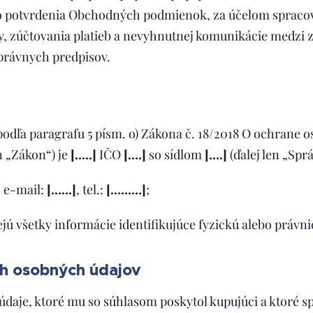
 potvrdenia Obchodných podmienok, za účelom spracov
ky, zúčtovania platieb a nevyhnutnej komunikácie medzi
právnych predpisov.
dľa paragrafu 5 písm. o) Zákona č. 18/2018 O ochrane o
n „Zákon“) je
[…..]
IČO
[….]
so sídlom
[….]
(ďalej len „Sprá
 e-mail:
[……]
, tel.:
[………]
;
 všetky informácie identifikujúce fyzickú alebo právni
h osobných údajov
daje, ktoré mu so súhlasom poskytol kupujúci a ktoré sp