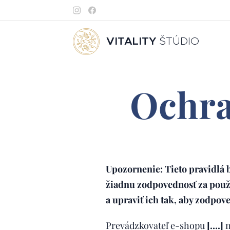
VITALITY
ŠTÚDIO
Ochra
Upozornenie: Tieto pravidlá 
žiadnu zodpovednosť za použ
a upraviť ich tak, aby zodpo
Prevádzkovateľ e-shopu
[….]
n