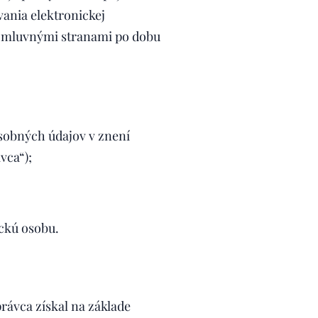
ania elektronickej
 zmluvnými stranami po dobu
sobných údajov v znení
vca“);
ckú osobu.
rávca získal na základe