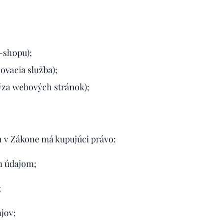
-shopu);
ovacia služba);
ýza webových stránok);
 v Zákone má kupujúci právo:
m údajom;
;
jov;