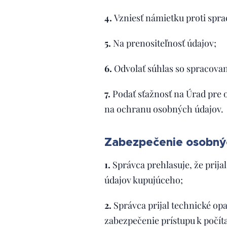
4.
Vzniesť námietku proti spra
5.
Na prenositeľnosť údajov;
6.
Odvolať súhlas so spracova
7.
Podať sťažnosť na Úrad pre 
na ochranu osobných údajov.
Zabezpečenie osobný
1.
Správca prehlasuje, že prij
údajov kupujúceho;
2.
Správca prijal technické o
zabezpečenie prístupu k počít