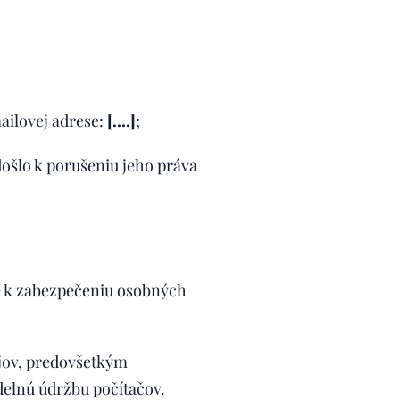
ailovej adrese:
[….]
;
ošlo k porušeniu jeho práva
né k zabezpečeniu osobných
ajov, predovšetkým
delnú údržbu počítačov.