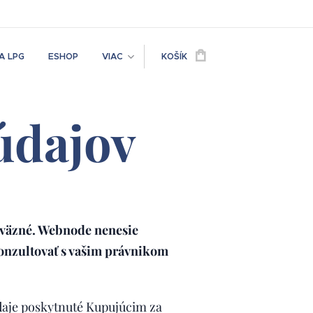
A LPG
ESHOP
VIAC
KOŠÍK
údajov
záväzné. Webnode nenesie
onzultovať s vašim právnikom
aje poskytnuté Kupujúcim za