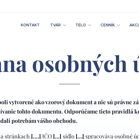
KONTAKT
TVÁR
TELO
CENNÍK
AKCI
na osobných 
boli vytvorené ako vzorový dokument a nie sú právne 
ívanie tohto dokumentu. Odporúčame tieto pravidlá k
vedali potrebám vášho obchodu.
a stránkach
[….]
IČO
[…]
sídlo
[…]
spracováva osobné úd